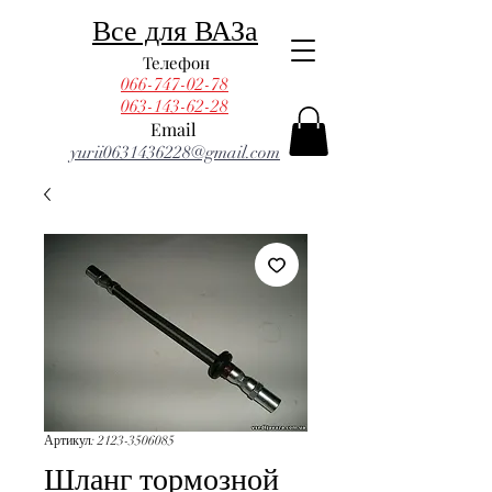
Все для ВАЗа
Телефон
066-747-02-78
063-143-62-28
Email
yurii0631436228@gmail.com
Артикул: 2123-3506085
Шланг тормозной