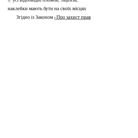
4) усі відповідні пломби, ліцензії,
наклейки мають бути на своїх місцях
Згідно із Законом
«Про захист прав
споживачів»
, компанія може відмовити
споживачеві в обміні та поверненні
товарів належної якості, якщо вони
відносяться до категорій, що зазначені
у чинному
Переліку непродовольчих
товарів належної якості, не підлягають
поверненню та обміну
.
ВседляВАЗа
yu
r
ii0631436228@gmail.com
©2023 від ВседляВАЗа