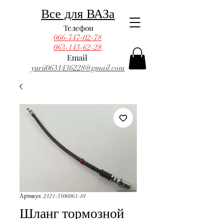
Все для ВАЗа
Телефон
066-747-02-78
063-143-62-28
Email
yurii0631436228@gmail.com
Артикул: 2121-3506061-10
Шланг тормозной