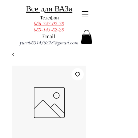
Все для ВАЗа
Телефон
066-747-02-78
063-143-62-28
Email
yurii0631436228@gmail.com