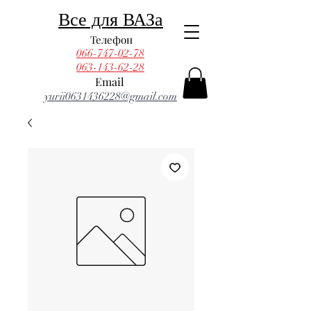
Все для ВАЗа
Телефон
066-747-02-78
063-143-62-28
Email
yurii0631436228@gmail.com