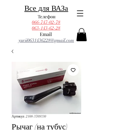
Все для ВАЗа
Телефон
066-747-02-78
063-143-62-28
Email
yurii0631436228@gmail.com
Артикул: 2108-3709330
Рычаг (на тубус)