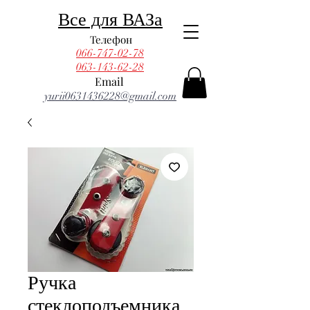
Все для ВАЗа
Телефон
066-747-02-78
063-143-62-28
Email
yurii0631436228@gmail.com
Ручка
стеклоподъемника