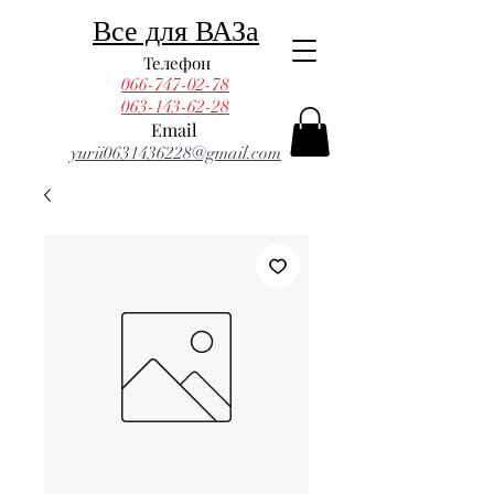
Все для ВАЗа
Телефон
066-747-02-78
063-143-62-28
Email
yurii0631436228@gmail.com