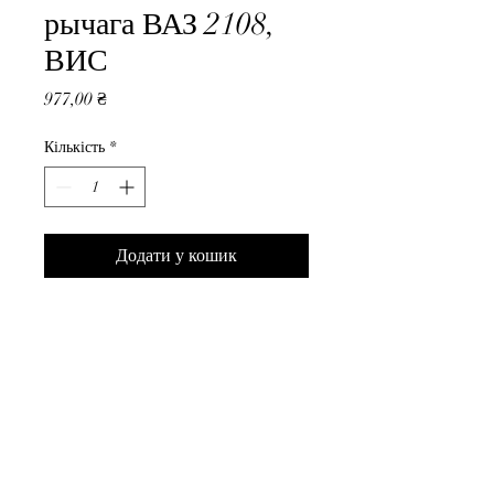
рычага ВАЗ 2108,
ВИС
Ціна
977,00 ₴
Кількість
*
Додати у кошик
Растяжка нижнего рычага ВАЗ 
2108, ВИС
ВседляВАЗа