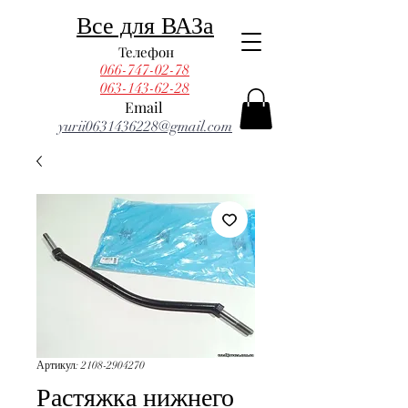
Все для ВАЗа
Телефон
066-747-02-78
063-143-62-28
Email
yurii0631436228@gmail.com
Артикул: 2108-2904270
Растяжка нижнего