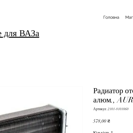
Головна
Маг
е для ВАЗа
Радиатор о
алюм., AU
Артикул: 2101-8101060
Ціна
578,00 ₴
Кількість
*