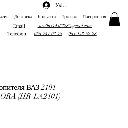
Увійти
азин
Доставка
Контакти
Про нас
Повернення
Email
yurii0631436228@gmail.com
Телефон
066-747-02-78
063-143-62-28
топителя ВАЗ 2101
RORA (HR-LA2101)