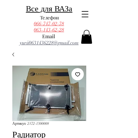
Все для ВАЗа
Телефон
066-747-02-78
063-143-62-28
Email
yurii0631436228@gmail.com
Артикул: 2172-1300008
Радиатор