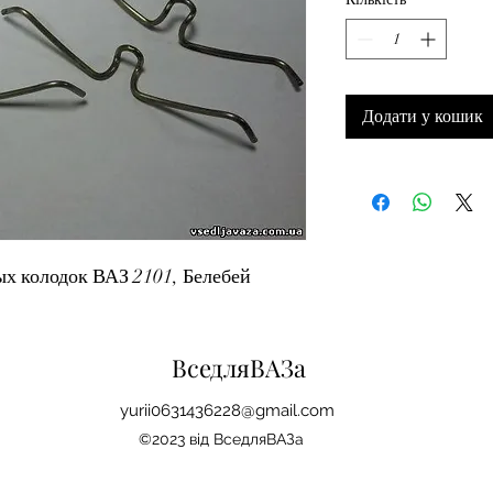
Додати у кошик
х колодок ВАЗ 2101, Белебей
ВседляВАЗа
yu
r
ii0631436228@gmail.com
©2023 від ВседляВАЗа