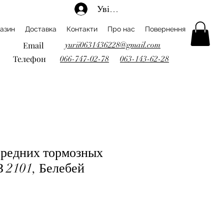
Увійти
азин
Доставка
Контакти
Про нас
Повернення
Email
yurii0631436228@gmail.com
Телефон
066-747-02-78
063-143-62-28
редних тормозных
 2101, Белебей