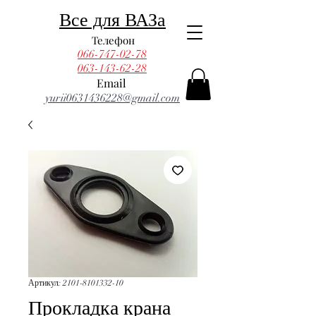
Все для ВАЗа
Телефон
066-747-02-78
063-143-62-28
Email
yurii0631436228@gmail.com
Артикул: 2101-8101332-10
Прокладка крана