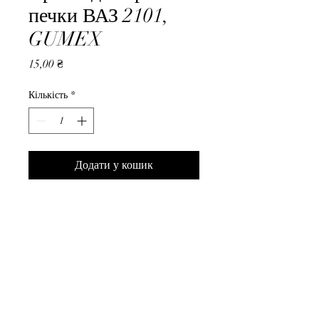
печки ВАЗ 2101,
GUMEX
Ціна
15,00 ₴
Кількість
*
Додати у кошик
Прокладка крана печки ВАЗ 
2101, GUMEX
ВседляВАЗа