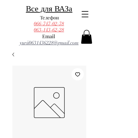
Все для ВАЗа
Телефон
066-747-02-78
063-143-62-28
Email
yurii0631436228@gmail.com