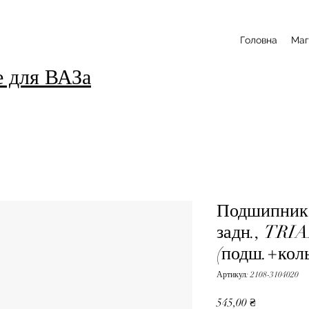
Головна
Маг
е для ВАЗа
Подшипник 
задн., TRIA
(подш.+кол
Артикул: 2108-3104020
Ціна
545,00 ₴