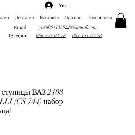
Увійти
азин
Доставка
Контакти
Про нас
Повернення
Email
yurii0631436228@gmail.com
Телефон
066-747-02-78
063-143-62-28
ступицы ВАЗ 2108
LLI (CS 744) набор
ьца)