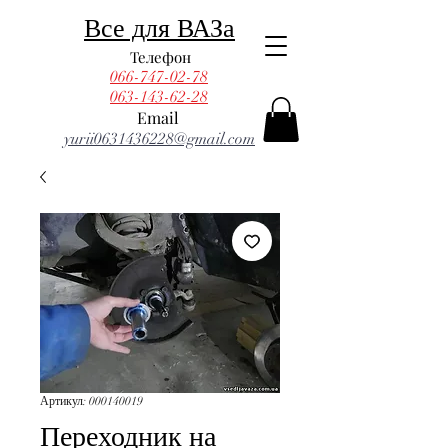
Все для ВАЗа
Телефон
066-747-02-78
063-143-62-28
Email
yurii0631436228@gmail.com
Артикул: 000140019
Переходник на