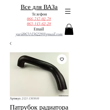
Все для ВАЗа
Телефон
066-747-02-78
063-143-62-28
Email
yurii0631436228@gmail.com
Артикул: 2121-1303010
Патрубок радиатора