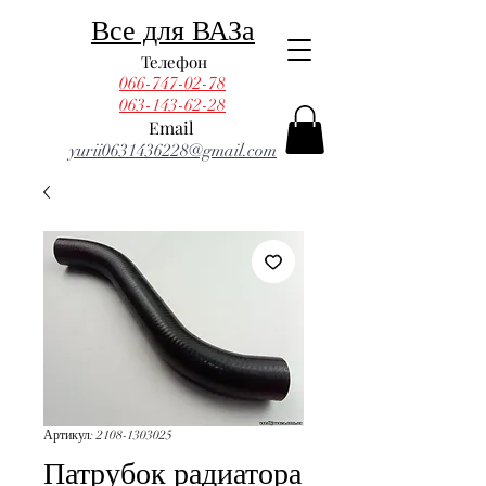
Все для ВАЗа
Телефон
066-747-02-78
063-143-62-28
Email
yurii0631436228@gmail.com
Артикул: 2108-1303025
Патрубок радиатора