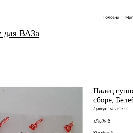
Головна
Маг
е для ВАЗа
Палец супп
сборе, Белеб
Артикул: 2101-3501132
Ціна
158,00 ₴
Кількість
*