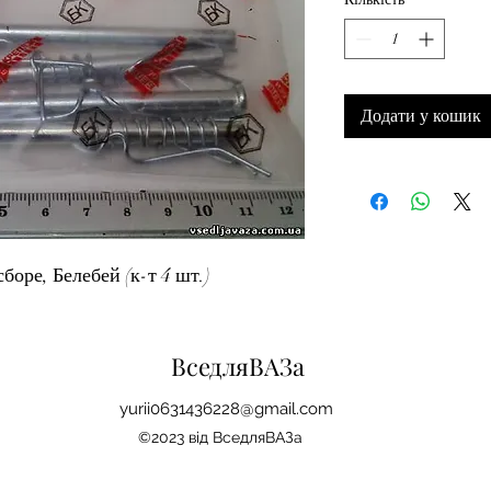
Додати у кошик
боре, Белебей (к-т 4 шт.)
ВседляВАЗа
yu
r
ii0631436228@gmail.com
©2023 від ВседляВАЗа