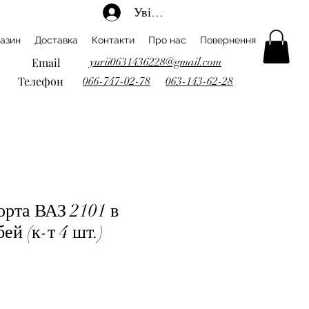
Увійти
азин
Доставка
Контакти
Про нас
Повернення
Email
yurii0631436228@gmail.com
Телефон
066-747-02-78
063-143-62-28
орта ВАЗ 2101 в
ей (к-т 4 шт.)