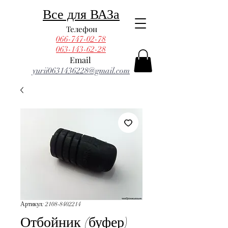
Все для ВАЗа
Телефон
066-747-02-78
063-143-62-28
Email
yurii0631436228@gmail.com
Артикул: 2108-8402214
Отбойник (буфер)