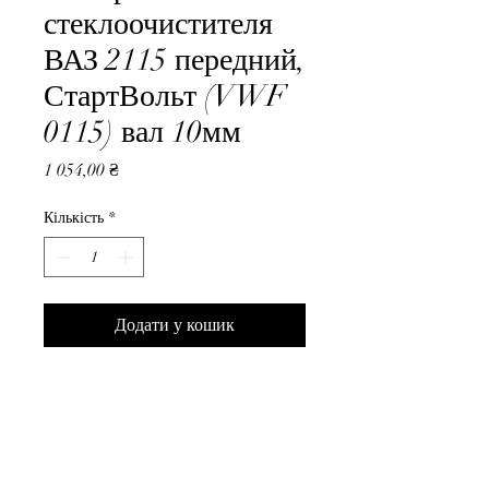
стеклоочистителя
ВАЗ 2115 передний,
СтартВольт (VWF
0115) вал 10мм
Ціна
1 054,00 ₴
Кількість
*
Додати у кошик
Мотор стеклоочистителя ВАЗ 
2115 передний, СтартВольт 
(VWF 0115) вал 10мм