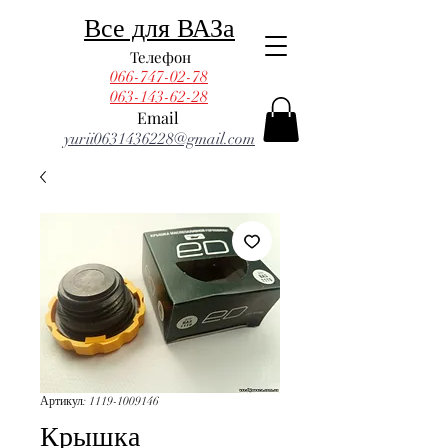
Все для ВАЗа
Телефон
066-747-02-78
063-143-62-28
Email
yurii0631436228@gmail.com
Артикул: 1119-1009146
Крышка