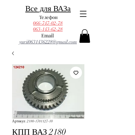
Все для ВАЗа
Телефон
066-747-02-78
063-143-62-28
Email
yurii0631436228@gmail.com
Артикул: 2180-1701127-10
КПП ВАЗ 2180