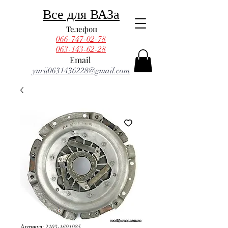
Все для ВАЗа
Телефон
066-747-02-78
063-143-62-28
Email
yurii0631436228@gmail.com
Артикул: 2103-1601085