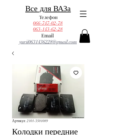
Все для ВАЗа
Телефон
066-747-02-78
063-143-62-28
Email
yurii0631436228@gmail.com
Артикул: 2101-3501089
Колодки передние