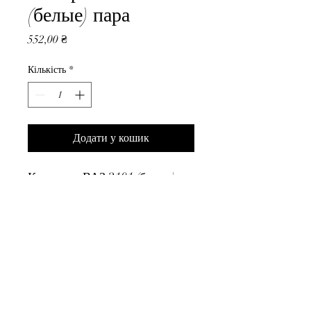
(белые) пара
Ціна
552,00 ₴
Кількість
*
Додати у кошик
Козырьки ВАЗ 2101 (белые) 
пара
ВседляВАЗа
yu
r
ii0631436228@gmail.com