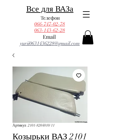
Все для ВАЗа
Телефон
066-747-02-78
063-143-62-28
Email
yurii0631436228@gmail.com
Артикул: 2101-8204010/11
Козырьки ВАЗ 2101