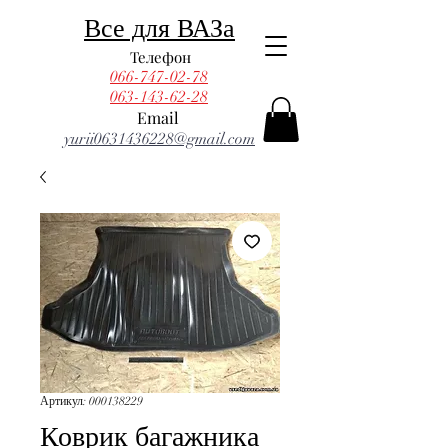
Все для ВАЗа
Телефон
066-747-02-78
063-143-62-28
Email
yurii0631436228@gmail.com
Артикул: 000138229
Коврик багажника