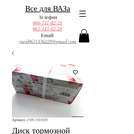
Все для ВАЗа
Телефон
066-747-02-78
063-143-62-28
Email
yurii0631436228@gmail.com
Артикул: 2108-3501070
Диск тормозной