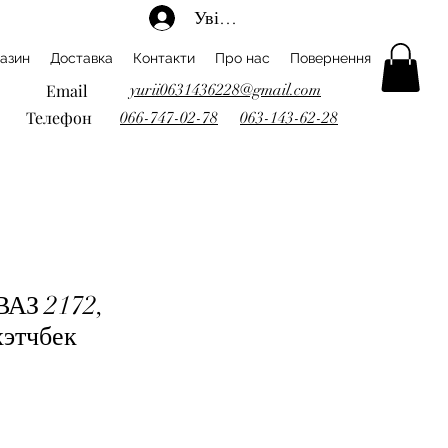
Увійти
азин
Доставка
Контакти
Про нас
Повернення
Email
yurii0631436228@gmail.com
Телефон
066-747-02-78
063-143-62-28
ВАЗ 2172,
хэтчбек